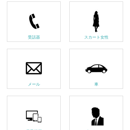
受話器
スカート女性
メール
車