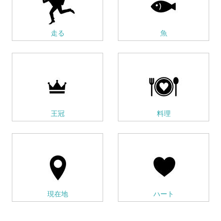
走る
魚
王冠
料理
現在地
ハート