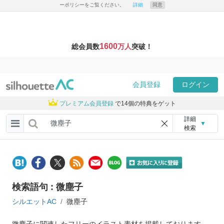
ーポリシーをご覧ください。
詳細
同意
1600
総会員数
万人
突破！
会員登録
ログイン
プレミアム会員登録
で14個の特典をゲット
詳細
▼
検索
検索語句 : 微塵子
シルエットAC
微塵子
微塵子に関連したフリーのイラスト素材を掲載しております。