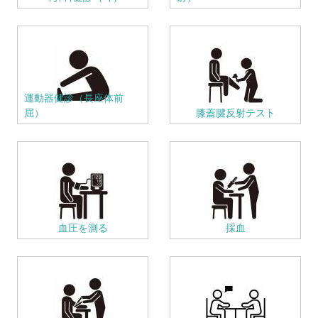
運動器健診（長座体前
屈）
膝蓋腱反射テスト
血圧を測る
採血