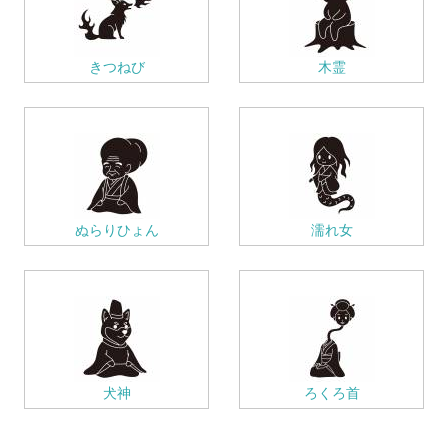
きつねび
木霊
ぬらりひょん
濡れ女
犬神
ろくろ首