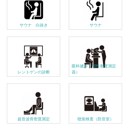
サウナ 白抜き
サウナ
眼科健診（屈性都度測定
レントゲンの診断
器）
超音波骨密度測定
聴覚検査（防音室）