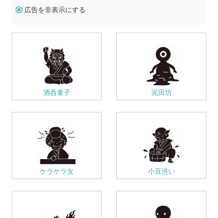
広告を非表示にする
酒呑童子
泥田坊
ケラケラ女
小豆洗い