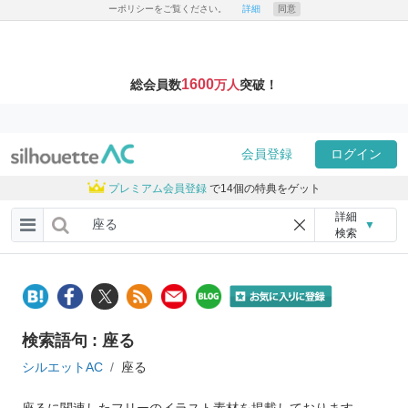
ーポリシーをご覧ください。
詳細
同意
1600
総会員数
万人
突破！
会員登録
ログイン
プレミアム会員登録
で14個の特典をゲット
詳細
▼
検索
検索語句 : 座る
シルエットAC
座る
座るに関連したフリーのイラスト素材を掲載しております。