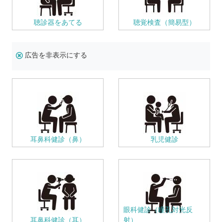
聴診器をあてる
聴覚検査（簡易型）
広告を非表示にする
耳鼻科健診（鼻）
乳児健診
眼科健診（瞳孔対光反
耳鼻科健診（耳）
射）