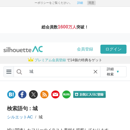
ーポリシーをご覧ください。
詳細
同意
1600
総会員数
万人
突破！
会員登録
ログイン
プレミアム会員登録
で14個の特典をゲット
詳細
▼
検索
検索語句 : 城
シルエットAC
城
城に関連したフリーのイラスト素材を掲載しております。