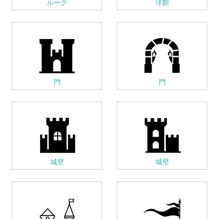
ルーク
洋館
門
門
城壁
城壁