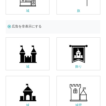
城
旗
広告を非表示にする
城
飾り
城
城壁