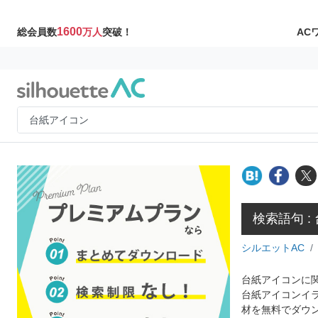
1600
AC
総会員数
万人
突破！
検索語句 :
シルエットAC
台紙アイコンに関
台紙アイコンイ
材を無料でダウ