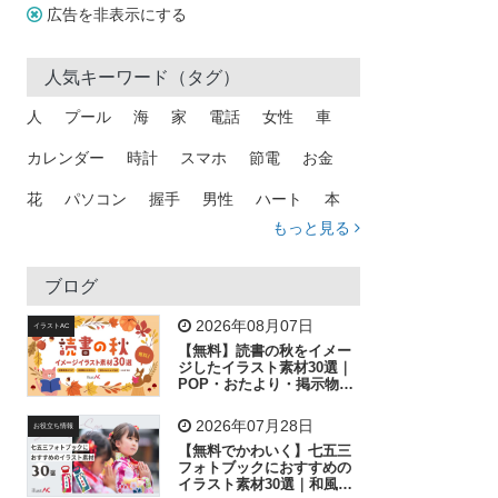
広告を非表示にする
人気キーワード（タグ）
人
プール
海
家
電話
女性
車
カレンダー
時計
スマホ
節電
お金
花
パソコン
握手
男性
ハート
本
もっと見る
矢印
猫
手
メール
トラック
木
犬
吹き出し
カメラ
星
プレゼント
ブログ
飛行機
グラフ
ビル
魚
家族
書類
2026年08月07日
イラストAC
【無料】読書の秋をイメー
歩く
工場
会社
太陽
キラキラ
ジしたイラスト素材30選｜
POP・おたより・掲示物に
おすすめ
人物
虫眼鏡
花火
電車
ビジネス
2026年07月28日
お役立ち情報
子供
作業員
葉
相談
ピクトグラム
【無料でかわいく】七五三
フォトブックにおすすめの
イラスト素材30選｜和風の