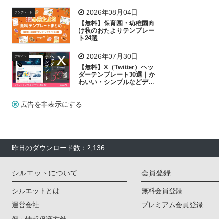
飾り付け素材が揃う
2026年08月04日
テンプレート
【無料】保育園・幼稚園向
け秋のおたよりテンプレー
ト24選
2026年07月30日
デザイン
【無料】X（Twitter）ヘッ
ダーテンプレート30選｜か
わいい・シンプルなどデザ
イン別に紹介
広告を非表示にする
昨日のダウンロード数：2,136
シルエットについて
会員登録
シルエットとは
無料会員登録
運営会社
プレミアム会員登録
個人情報保護方針