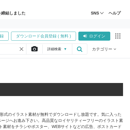
を締結しました
SNS
ヘルプ
録
ダウンロード会員登録 ( 無料 )
ログイン
カテゴリー
詳細
検索
▼
PS形式のイラスト素材が無料でダウンロードし放題です。気に入った
ページへお進み下さい。高品質なロイヤリティーフリーのイラスト素
ト素材をチラシやポスター、WEBサイトなどの広告、ポストカード