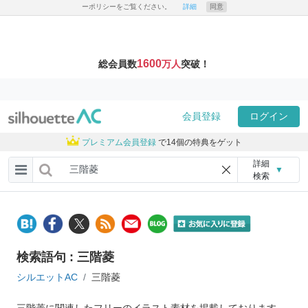
ーポリシーをご覧ください。
詳細
同意
1600
総会員数
万人
突破！
会員登録
ログイン
プレミアム会員登録
で14個の特典をゲット
詳細
▼
検索
検索語句 : 三階菱
シルエットAC
三階菱
三階菱に関連したフリーのイラスト素材を掲載しております。