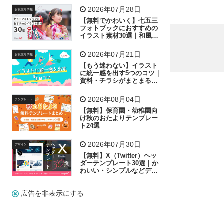
飛行機
グラフ
ビル
魚
家族
書類
2026年07月28日
お役立ち情報
【無料でかわいく】七五三
歩く
工場
会社
太陽
キラキラ
フォトブックにおすすめの
イラスト素材30選｜和風の
飾り付け素材が揃う
人物
虫眼鏡
花火
電車
ビジネス
2026年07月21日
お役立ち情報
子供
作業員
葉
相談
ピクトグラム
【もう迷わない】イラスト
に統一感を出す5つのコツ｜
資料・チラシがまとまるフ
リー素材の選び方
2026年08月04日
テンプレート
【無料】保育園・幼稚園向
け秋のおたよりテンプレー
ト24選
2026年07月30日
デザイン
【無料】X（Twitter）ヘッ
ダーテンプレート30選｜か
わいい・シンプルなどデザ
イン別に紹介
広告を非表示にする