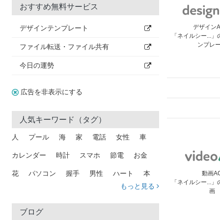
おすすめ無料サービス
デザイン
デザインテンプレート
「ネイルシー...
ンプレ
ファイル転送・ファイル共有
今日の運勢
広告を非表示にする
人気キーワード（タグ）
人
プール
海
家
電話
女性
車
カレンダー
時計
スマホ
節電
お金
花
パソコン
握手
男性
ハート
本
動画A
「ネイルシー...
もっと見る
画
矢印
猫
手
メール
トラック
木
犬
吹き出し
カメラ
星
プレゼント
ブログ