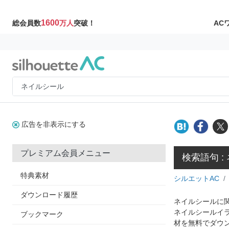
1600
AC
総会員数
万人
突破！
広告を非表示にする
プレミアム会員メニュー
検索語句 :
特典素材
シルエットAC
ダウンロード履歴
ネイルシールに関
ネイルシールイ
ブックマーク
材を無料でダウ