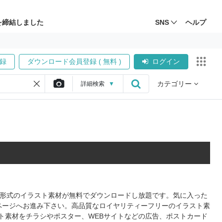
を締結しました
SNS
ヘルプ
録
ダウンロード会員登録 ( 無料 )
ログイン
カテゴリー
詳細
検索
▼
PS形式のイラスト素材が無料でダウンロードし放題です。気に入った
ページへお進み下さい。高品質なロイヤリティーフリーのイラスト素
ト素材をチラシやポスター、WEBサイトなどの広告、ポストカード