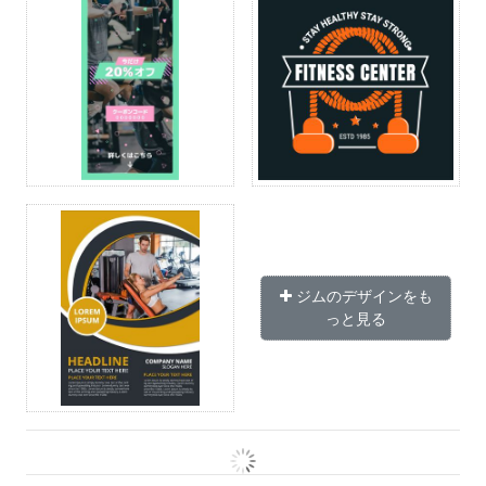
ジムのデザインをも
っと見る