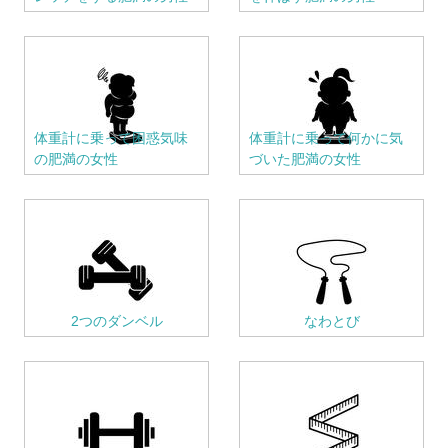
体重計に乗って困惑気味
体重計に乗って何かに気
の肥満の女性
づいた肥満の女性
2つのダンベル
なわとび