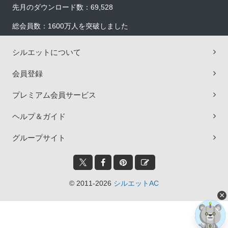
先月のダウンロード数：69,528
総会員数：1600万人を突破しました
シルエットについて
会員登録
プレミアム会員サービス
ヘルプ＆ガイド
グループサイト
© 2011-2026
シルエットAC
×