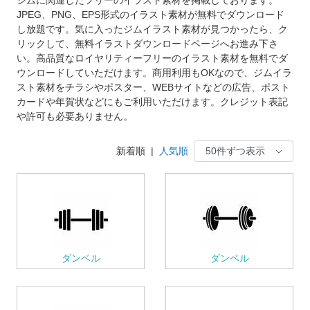
JPEG、PNG、EPS形式のイラスト素材が無料でダウンロード
し放題です。気に入ったジムイラスト素材が見つかったら、ク
リックして、無料イラストダウンロードページへお進み下さ
い。高品質なロイヤリティーフリーのイラスト素材を無料でダ
ウンロードしていただけます。商用利用もOKなので、ジムイラ
スト素材をチラシやポスター、WEBサイトなどの広告、ポスト
カードや年賀状などにもご利用いただけます。クレジット表記
や許可も必要ありません。
新着順
|
人気順
ダンベル
ダンベル