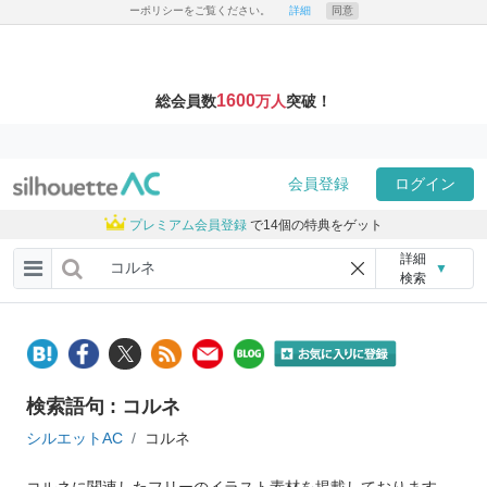
ーポリシーをご覧ください。
詳細
同意
1600
総会員数
万人
突破！
会員登録
ログイン
プレミアム会員登録
で14個の特典をゲット
詳細
▼
検索
検索語句 : コルネ
シルエットAC
コルネ
コルネに関連したフリーのイラスト素材を掲載しております。