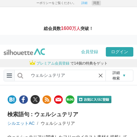
ーポリシーをご覧ください。
詳細
同意
1600
総会員数
万人
突破！
会員登録
ログイン
プレミアム会員登録
で14個の特典をゲット
詳細
▼
検索
検索語句 : ウェルシュテリア
シルエットAC
ウェルシュテリア
ウェルシュテリアに関連したフリーのイラスト素材を掲載して