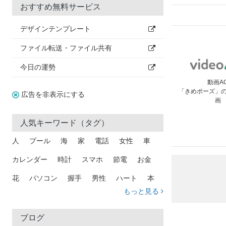
おすすめ無料サービス
デザインテンプレート
ファイル転送・ファイル共有
今日の運勢
動画A
「きめポーズ」
広告を非表示にする
画
人気キーワード（タグ）
人
プール
海
家
電話
女性
車
カレンダー
時計
スマホ
節電
お金
花
パソコン
握手
男性
ハート
本
もっと見る
矢印
猫
手
メール
トラック
木
犬
吹き出し
カメラ
星
プレゼント
ブログ