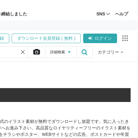
を締結しました
SNS
ヘルプ
録
ダウンロード会員登録 ( 無料 )
ログイン
カテゴリー
詳細
検索
▼
S形式のイラスト素材が無料でダウンロードし放題です。気に入ったき
ジへお進み下さい。高品質なロイヤリティーフリーのイラスト素材を
をチラシやポスター、WEBサイトなどの広告、ポストカードや年賀