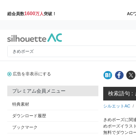
1600
AC
総会員数
万人
突破！
広告を非表示にする
プレミアム会員メニュー
検索語句 :
特典素材
シルエットAC
ダウンロード履歴
きめポーズに関連
めポーズイラス
ブックマーク
無料でダウンロ