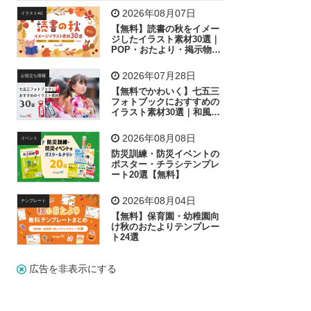
飛行機
グラフ
ビル
魚
家族
書類
2026年08月07日
イラストAC
【無料】読書の秋をイメー
歩く
工場
会社
太陽
キラキラ
ジしたイラスト素材30選｜
POP・おたより・掲示物に
おすすめ
人物
虫眼鏡
花火
電車
ビジネス
2026年07月28日
お役立ち情報
子供
作業員
葉
相談
ピクトグラム
【無料でかわいく】七五三
フォトブックにおすすめの
イラスト素材30選｜和風の
飾り付け素材が揃う
2026年08月08日
イベント
防災訓練・防災イベントの
ポスター・チラシテンプレ
ート20選【無料】
2026年08月04日
テンプレート
【無料】保育園・幼稚園向
け秋のおたよりテンプレー
ト24選
広告を非表示にする