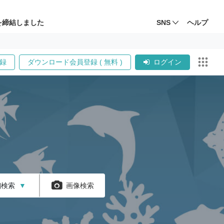
を締結しました
SNS
ヘルプ
録
ダウンロード会員登録 ( 無料 )
ログイン
細検索
▼
画像検索