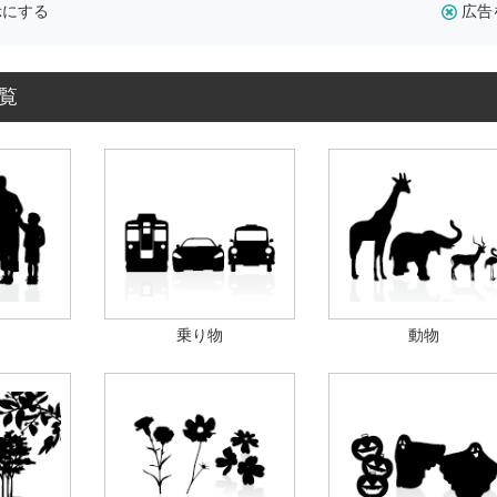
示にする
広告
覧
乗り物
動物