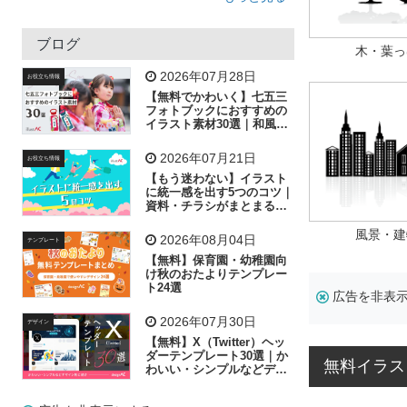
矢印
猫
手
メール
トラック
木
犬
吹き出し
カメラ
星
プレゼント
ブログ
木・葉っ
飛行機
グラフ
ビル
魚
家族
書類
2026年07月28日
お役立ち情報
【無料でかわいく】七五三
歩く
工場
会社
太陽
キラキラ
フォトブックにおすすめの
イラスト素材30選｜和風の
飾り付け素材が揃う
人物
虫眼鏡
花火
電車
ビジネス
2026年07月21日
お役立ち情報
子供
作業員
葉
相談
ピクトグラム
【もう迷わない】イラスト
に統一感を出す5つのコツ｜
資料・チラシがまとまるフ
リー素材の選び方
風景・建
2026年08月04日
テンプレート
【無料】保育園・幼稚園向
け秋のおたよりテンプレー
ト24選
広告を非表
2026年07月30日
デザイン
【無料】X（Twitter）ヘッ
ダーテンプレート30選｜か
無料イラス
わいい・シンプルなどデザ
イン別に紹介