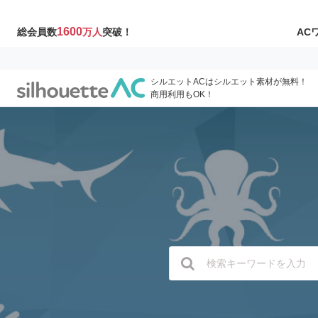
1600
AC
総会員数
万人
突破！
シルエットACはシルエット素材が無料！
商用利用もOK！