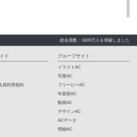
総会員数：1600万人を突破しました
イド
グループサイト
イラストAC
写真AC
会員利用規約
フリービーAC
年賀状AC
動画AC
デザインAC
ACデータ
明細AC