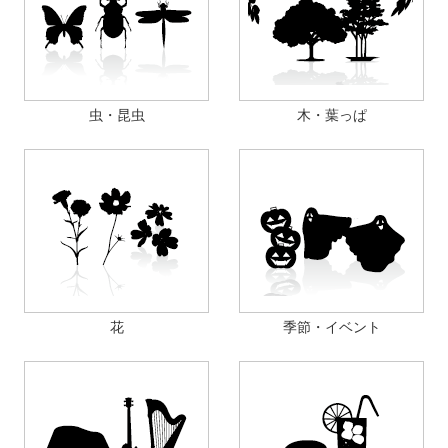
虫・昆虫
木・葉っぱ
花
季節・イベント