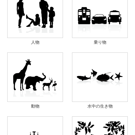
人物
乗り物
動物
水中の生き物