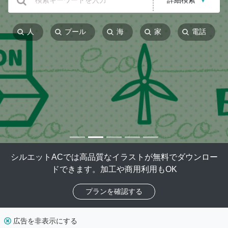
詳細検索
▼
人
プール
海
家
電話
シルエットACでは高品質なイラストが無料でダウンロー
ドできます。加工や商用利用もOK
プランを確認する
広告を非表示にする