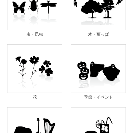
虫・昆虫
木・葉っぱ
花
季節・イベント