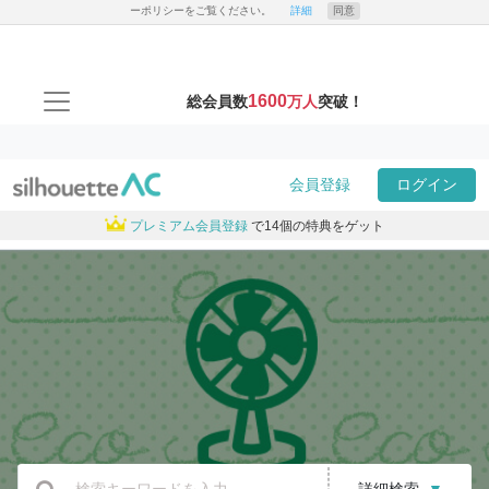
ーポリシーをご覧ください。
詳細
同意
1600
総会員数
万人
突破！
会員登録
ログイン
プレミアム会員登録
で14個の特典をゲット