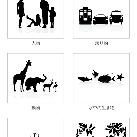
人物
乗り物
動物
水中の生き物