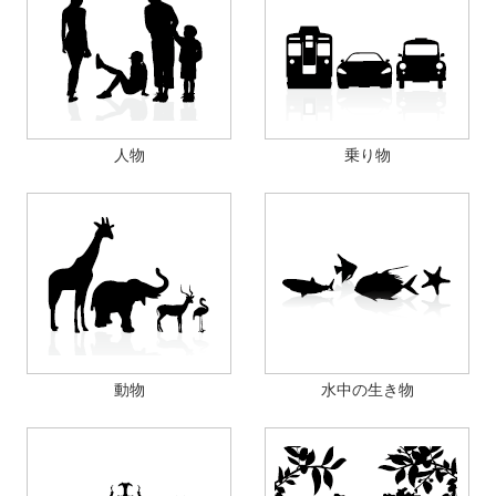
人物
乗り物
動物
水中の生き物