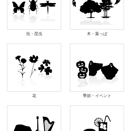
虫・昆虫
木・葉っぱ
花
季節・イベント