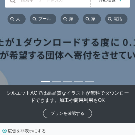
詳細検索
▼
人
プール
海
家
電話
シルエットACでは高品質なイラストが無料でダウンロー
ドできます。加工や商用利用もOK
プランを確認する
広告を非表示にする