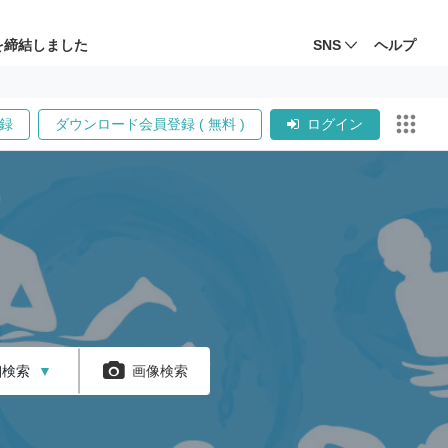
を締結しました
SNS
ヘルプ
録
ダウンロード会員登録 ( 無料 )
ログイン
細検索
▼
画像検索