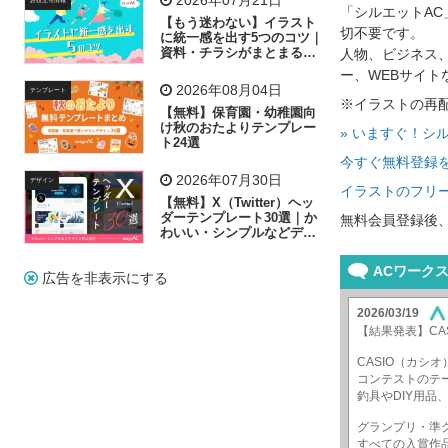
「シルエットA
子供
作業員
葉
相談
ピクトグラム
【もう迷わない】イラスト
切不要です。
に統一感を出す5つのコツ｜
資料・チラシがまとまるフ
人物、ビジネス
リー素材の選び方
ー、WEBサイ
2026年08月04日
テンプレート
※イラストの再
【無料】保育園・幼稚園向
け秋のおたよりテンプレー
» いますぐ！シ
ト24選
今すぐ無料登録
2026年07月30日
デザイン
イラストのフリー
【無料】X（Twitter）ヘッ
ダーテンプレート30選｜か
無料会員登録後
わいい・シンプルなどデザ
イン別に紹介
広告を非表示にする