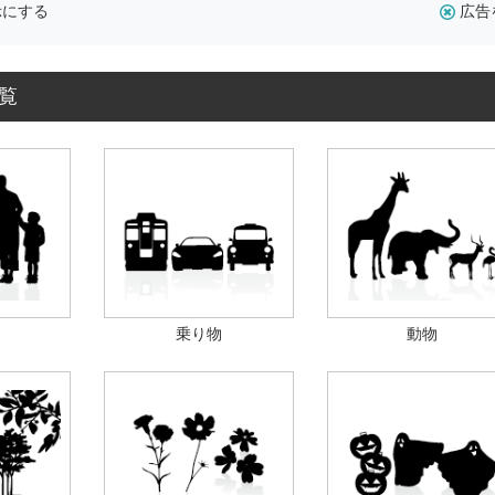
示にする
広告
覧
乗り物
動物