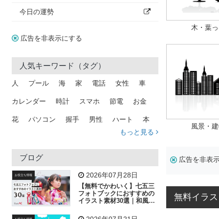
今日の運勢
木・葉っ
広告を非表示にする
人気キーワード（タグ）
人
プール
海
家
電話
女性
車
カレンダー
時計
スマホ
節電
お金
花
パソコン
握手
男性
ハート
本
風景・建
もっと見る
矢印
猫
手
メール
トラック
木
犬
吹き出し
カメラ
星
プレゼント
ブログ
広告を非表
飛行機
グラフ
ビル
魚
家族
書類
2026年07月28日
お役立ち情報
【無料でかわいく】七五三
歩く
工場
会社
太陽
キラキラ
フォトブックにおすすめの
無料イラス
イラスト素材30選｜和風の
飾り付け素材が揃う
人物
虫眼鏡
花火
電車
ビジネス
2026年07月21日
お役立ち情報