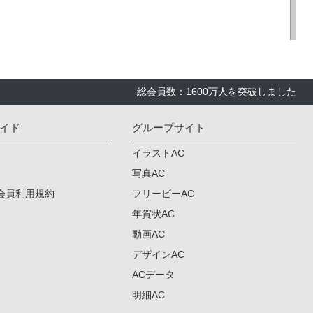
総会員数：1600万人を突破しました
イド
グループサイト
イラストAC
写真AC
会員利用規約
フリービーAC
年賀状AC
動画AC
デザインAC
ACデータ
明細AC