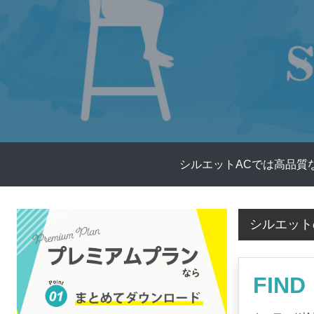
シルエットACでは高品質
シルエット
FIND