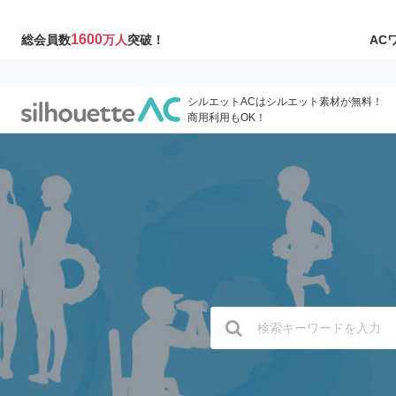
1600
AC
総会員数
万人
突破！
シルエットACはシルエット素材が無料！
商用利用もOK！