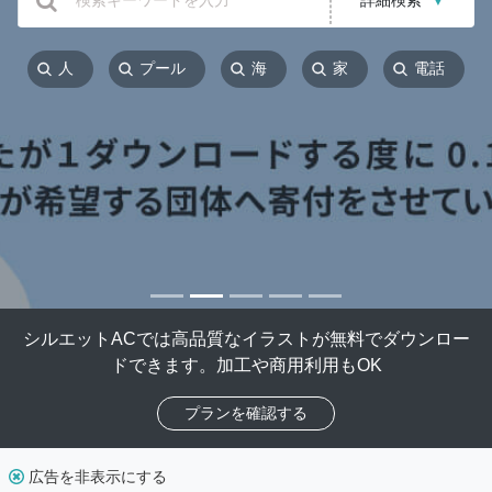
詳細検索
▼
人
プール
海
家
電話
シルエットACでは高品質なイラストが無料でダウンロー
ドできます。加工や商用利用もOK
プランを確認する
広告を非表示にする