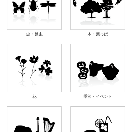
虫・昆虫
木・葉っぱ
花
季節・イベント