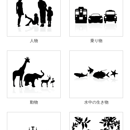
人物
乗り物
動物
水中の生き物