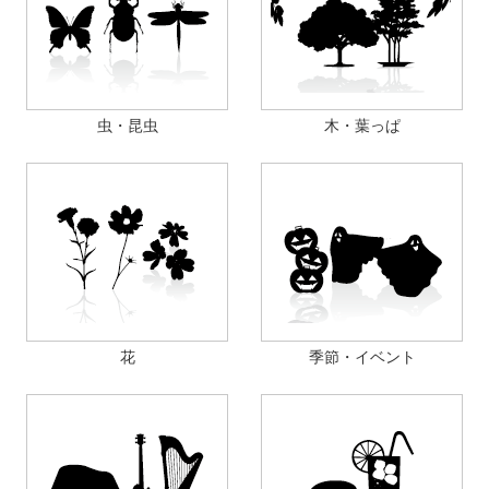
虫・昆虫
木・葉っぱ
花
季節・イベント