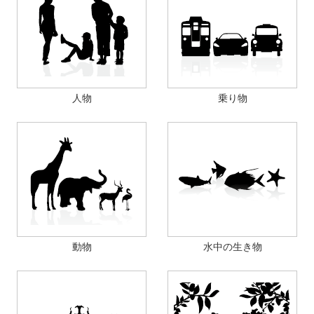
人物
乗り物
動物
水中の生き物