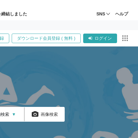
を締結しました
SNS
ヘルプ
録
ダウンロード会員登録 ( 無料 )
ログイン
細検索
▼
画像検索