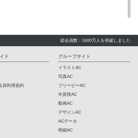
総会員数：1600万人を突破しました
イド
グループサイト
イラストAC
写真AC
会員利用規約
フリービーAC
年賀状AC
動画AC
デザインAC
ACデータ
明細AC