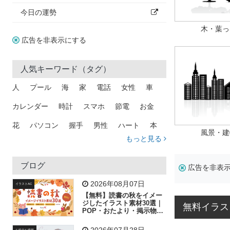
今日の運勢
木・葉っ
広告を非表示にする
人気キーワード（タグ）
人
プール
海
家
電話
女性
車
カレンダー
時計
スマホ
節電
お金
花
パソコン
握手
男性
ハート
本
風景・建
もっと見る
矢印
猫
手
メール
トラック
木
犬
吹き出し
カメラ
星
プレゼント
ブログ
広告を非表
飛行機
グラフ
ビル
魚
家族
書類
2026年08月07日
イラストAC
【無料】読書の秋をイメー
歩く
工場
会社
太陽
キラキラ
ジしたイラスト素材30選｜
無料イラス
POP・おたより・掲示物に
おすすめ
人物
虫眼鏡
花火
電車
ビジネス
2026年07月28日
お役立ち情報