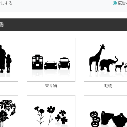
示にする
広告
覧
乗り物
動物