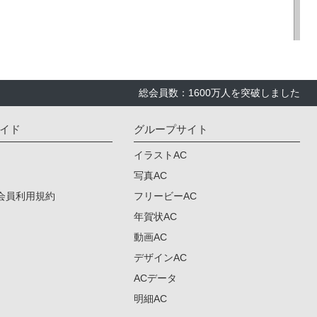
総会員数：1600万人を突破しました
イド
グループサイト
イラストAC
写真AC
会員利用規約
フリービーAC
年賀状AC
動画AC
デザインAC
ACデータ
明細AC