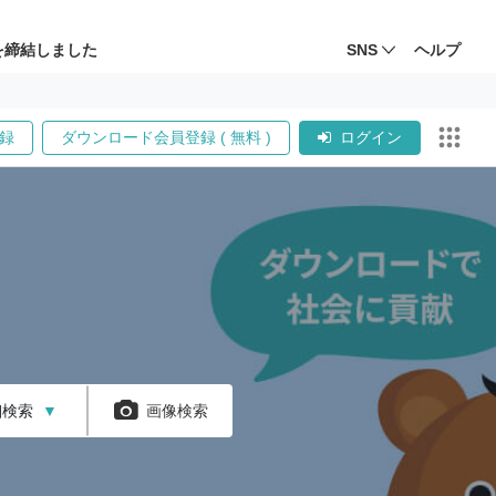
を締結しました
SNS
ヘルプ
録
ダウンロード会員登録 ( 無料 )
ログイン
細検索
▼
画像検索