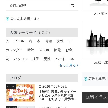
今日の運勢
木・葉っ
広告を非表示にする
人気キーワード（タグ）
人
プール
海
家
電話
女性
車
カレンダー
時計
スマホ
節電
お金
花
パソコン
握手
男性
ハート
本
風景・建
もっと見る
矢印
猫
手
メール
トラック
木
犬
吹き出し
カメラ
星
プレゼント
ブログ
広告を非表
飛行機
グラフ
ビル
魚
家族
書類
2026年08月07日
イラストAC
【無料】読書の秋をイメー
歩く
工場
会社
太陽
キラキラ
ジしたイラスト素材30選｜
無料イラス
POP・おたより・掲示物に
おすすめ
人物
虫眼鏡
花火
電車
ビジネス
2026年07月28日
お役立ち情報