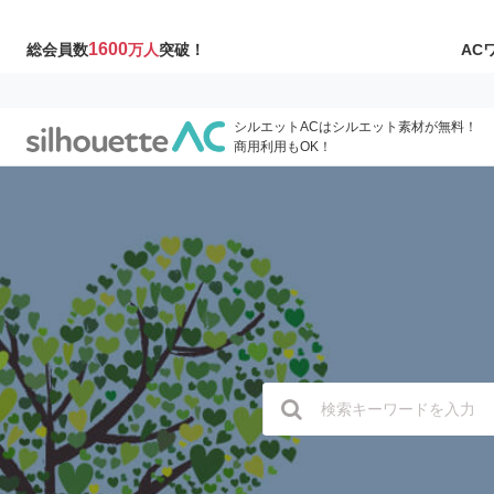
1600
AC
総会員数
万人
突破！
シルエットACはシルエット素材が無料！
商用利用もOK！