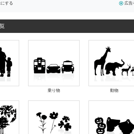
示にする
広告
覧
乗り物
動物