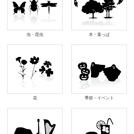
虫・昆虫
木・葉っぱ
花
季節・イベント