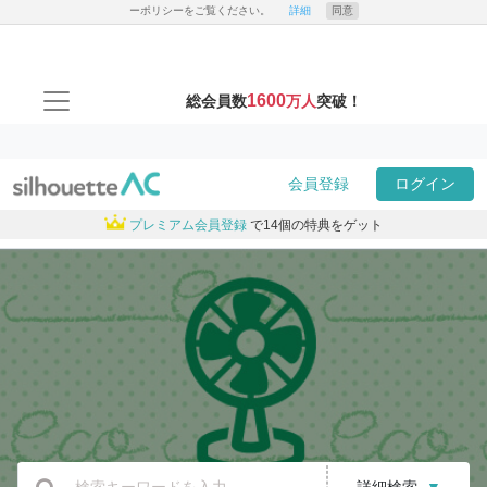
ーポリシーをご覧ください。
詳細
同意
1600
総会員数
万人
突破！
会員登録
ログイン
プレミアム会員登録
で14個の特典をゲット