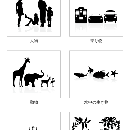
人物
乗り物
動物
水中の生き物