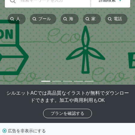
詳細検索
▼
人
プール
海
家
電話
シルエットACでは高品質なイラストが無料でダウンロー
ドできます。加工や商用利用もOK
プランを確認する
広告を非表示にする