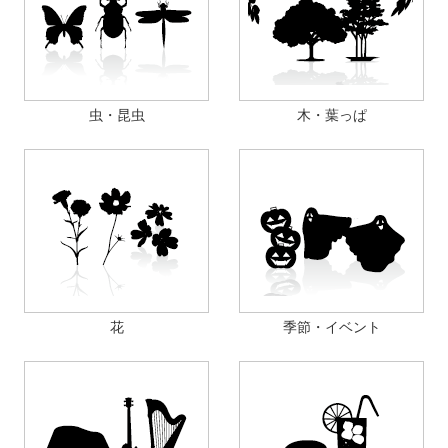
虫・昆虫
木・葉っぱ
花
季節・イベント