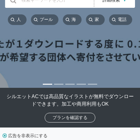
詳細検索
▼
人
プール
海
家
電話
シルエットACでは高品質なイラストが無料でダウンロー
ドできます。加工や商用利用もOK
プランを確認する
広告を非表示にする