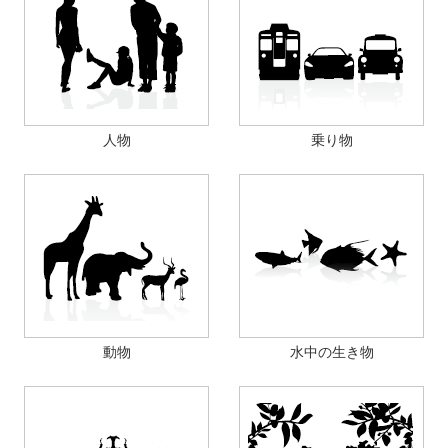
人物
乗り物
動物
水中の生き物