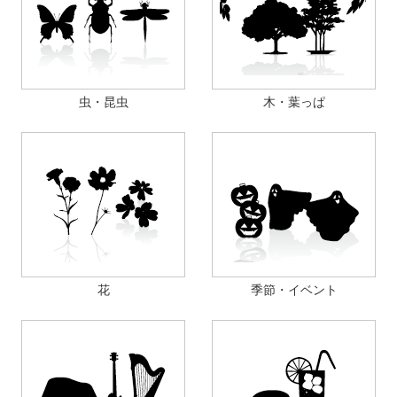
虫・昆虫
木・葉っぱ
花
季節・イベント