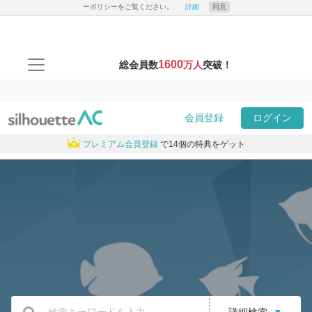
ーポリシーをご覧ください。
詳細
同意
1600
総会員数
万人
突破！
会員登録
ログイン
プレミアム会員登録
で14個の特典をゲット