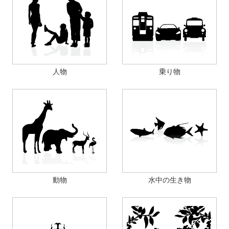
人物
乗り物
動物
水中の生き物