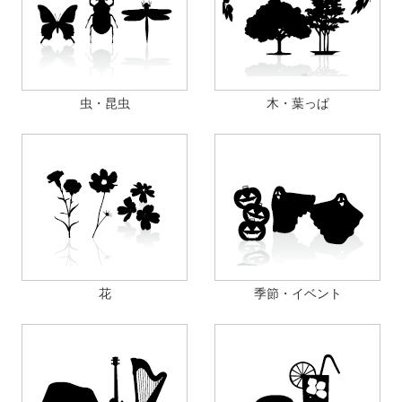
虫・昆虫
木・葉っぱ
花
季節・イベント