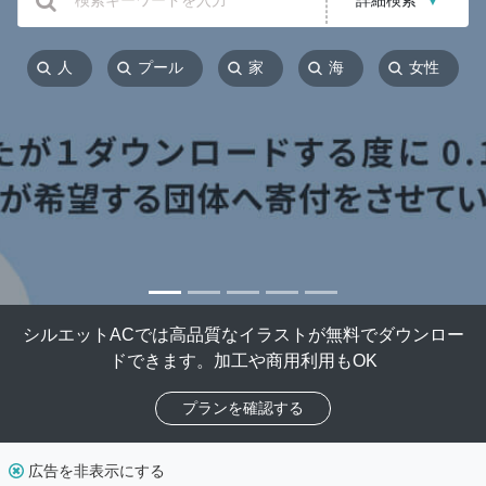
詳細検索
▼
人
プール
家
海
女性
シルエットACでは高品質なイラストが無料でダウンロー
ドできます。加工や商用利用もOK
プランを確認する
広告を非表示にする