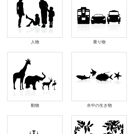
人物
乗り物
動物
水中の生き物