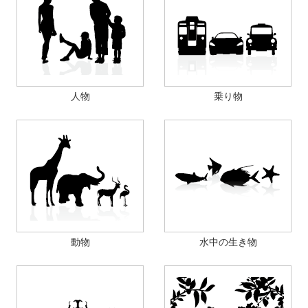
人物
乗り物
動物
水中の生き物