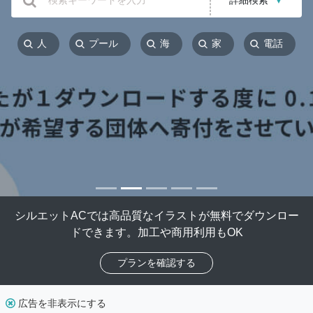
詳細検索
▼
人
プール
海
家
電話
シルエットACでは高品質なイラストが無料でダウンロー
ドできます。加工や商用利用もOK
プランを確認する
広告を非表示にする