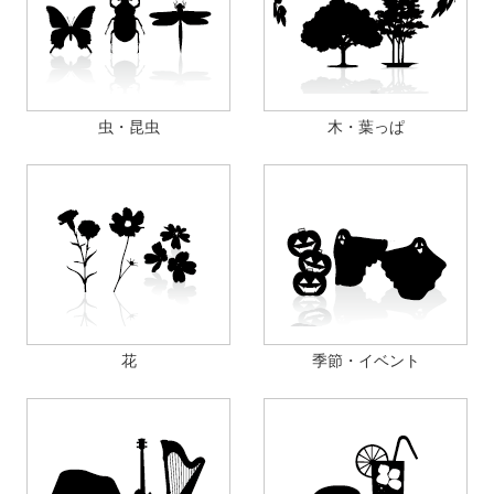
虫・昆虫
木・葉っぱ
花
季節・イベント