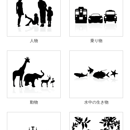
人物
乗り物
動物
水中の生き物