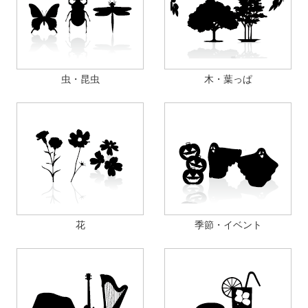
虫・昆虫
木・葉っぱ
花
季節・イベント