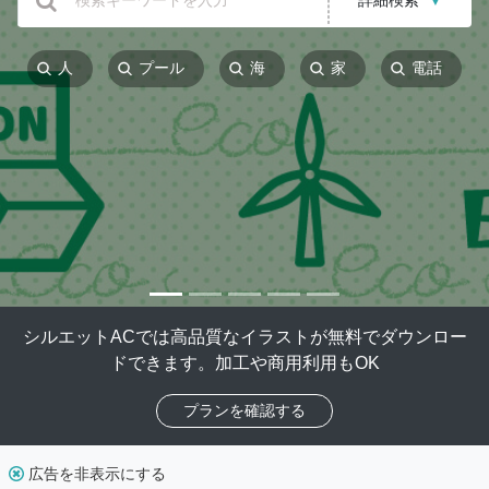
詳細検索
▼
人
プール
海
家
電話
シルエットACでは高品質なイラストが無料でダウンロー
ドできます。加工や商用利用もOK
プランを確認する
広告を非表示にする