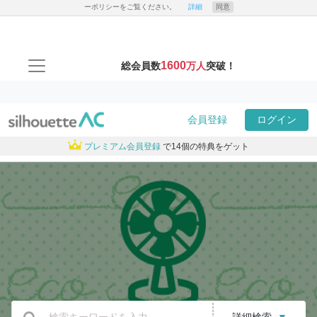
ーポリシーをご覧ください。
詳細
同意
1600
総会員数
万人
突破！
会員登録
ログイン
プレミアム会員登録
で14個の特典をゲット