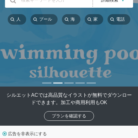
詳細検索
▼
人
プール
海
家
電話
シルエットACでは高品質なイラストが無料でダウンロー
ドできます。加工や商用利用もOK
プランを確認する
広告を非表示にする