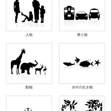
人物
乗り物
動物
水中の生き物