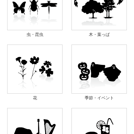
虫・昆虫
木・葉っぱ
花
季節・イベント