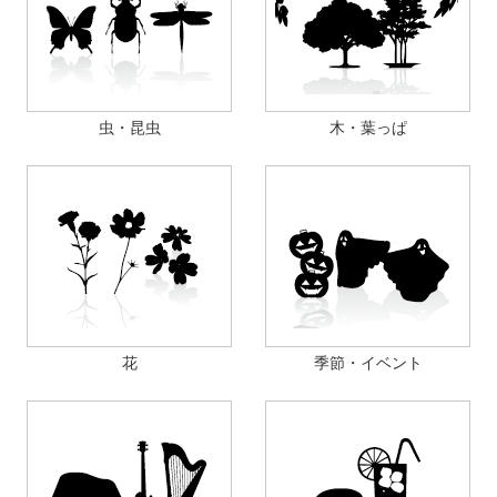
虫・昆虫
木・葉っぱ
花
季節・イベント