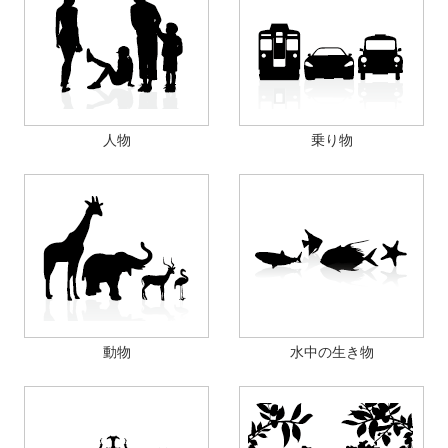
人物
乗り物
動物
水中の生き物